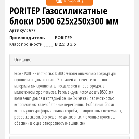
PORITEP Газосиликатные
блоки D500 625х250х300 мм
Артикул: 677
Производитель
PORITEP
Класс прочности
B 2.5; B 3.5
Описание
Блоки PORITEP плотностью D500 являются оптимально подходят для
строительства домов свыше 3-х этажей и в качестве основного
материала для строительства несущих стен и перегородок в
малоэтажном строительстве. Рекомендуем использовать D500 для
возведения домов и коттеджей свыше 3-х этажей с возможностью
использования железобетонных перекрытий. П-образные блоки
используются для формирования короба, армированных перемычек,
ребер жесткости. Это решение для дверных и оконных проемов,
обеспечивающее однородность внешних стен.